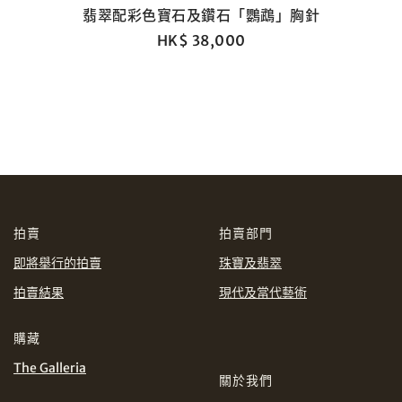
翡翠配彩色寶石及鑽石「鸚鵡」胸針
HK$ 38,000
分享到Line
拍賣
拍賣部門
即將舉行的拍賣
珠寶及翡翠
拍賣結果
現代及當代藝術
購藏
The Galleria
關於我們
分享到Email