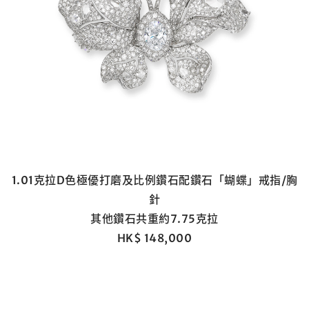
個人
公司
1.01克拉D色極優打磨及比例鑽石配鑽石「蝴蝶」戒指/胸
針
其他鑽石共重約7.75克拉
忘記密碼?
客戶服務部
HK$ 148,000
分享到Facebook
我想透過電郵獲取更多天成國際的訊息。