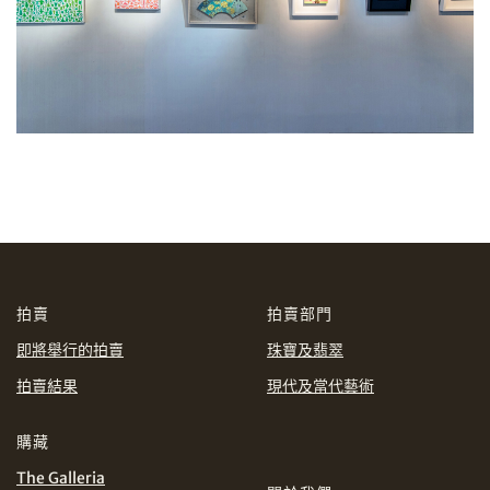
我想透過電郵獲取更多天成國際的訊息。
我已閱讀並同意
使用條款
及
私隱政策
。
分享到WeChat
分享到WhatsApp
拍賣
拍賣部門
即將舉行的拍賣
珠寶及翡翠
拍賣結果
現代及當代藝術
購藏
The Galleria