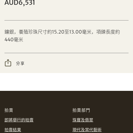
AUD6,531
分享到Facebook
鑲銀，養殖珍珠尺寸約15.20至13.00毫米，項鍊長度約
440毫米
設定您的最高競投價
忘記密碼?
客戶服務部
分享
我想透過電郵獲取更多天成國際的訊息。
分享到WeChat
我已閱讀並同意
使用條款
及
私隱政策
。
AUD
CAD
拍賣
拍賣部門
CHF
CNY
即將舉行的拍賣
珠寶及翡翠
拍賣結果
現代及當代藝術
EUR
GBP