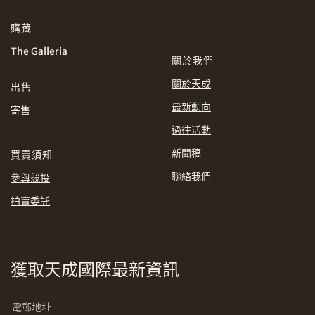
分享到WhatsApp
購藏
INR
JPY
The Galleria
關於我們
KRW
MYR
購買條款及條件
網上競投之條款及細則
關於天成
出售
最新動向
PHP
SGD
寄售
過往活動
分享到Line
THB
TWD
新聞稿
買賣須知
聯絡我們
參與競投
USD
拍賣委託
分享到Email
獲取天成國際最新資訊