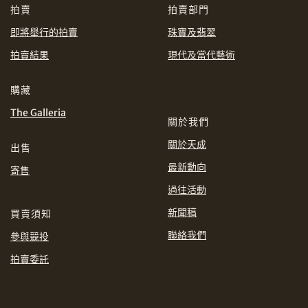
CHF
CNY
拍賣
拍賣部門
即將舉行的拍賣
珠寶及翡翠
EUR
GBP
分享到WhatsApp
拍賣結果
現代及當代藝術
INR
JPY
購藏
The Galleria
KRW
MYR
購買條款及條件
網上競投之條款及細則
關於我們
關於天成
出售
PHP
SGD
最新動向
寄售
分享到Line
THB
TWD
過往活動
新聞稿
買賣須知
USD
聯絡我們
參與競投
拍賣委託
分享到Email