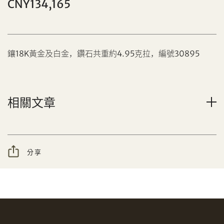
CNY134,165
鑲18K黃金及白金，鑽石共重約4.95克拉，編號30895
分享到Facebook
相關文章
設定您的最高競投價
忘記密碼?
客戶服務部
分享
我想透過電郵獲取更多天成國際的訊息。
分享到WeChat
我已閱讀並同意
使用條款
及
私隱政策
。
AUD
CAD