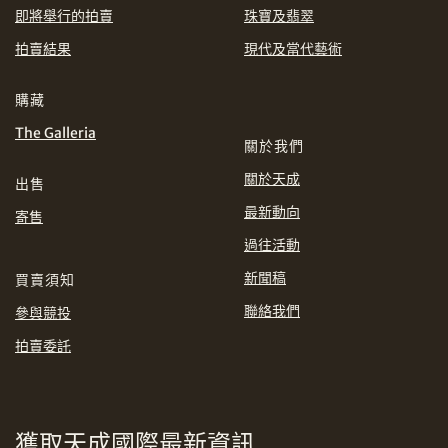
即將舉行的拍賣
珠寶及翡翠
EUR
GBP
拍賣結果
現代及當代藝術
分享到WhatsApp
INR
JPY
購藏
The Galleria
KRW
MYR
關於我們
購買條款及條件
網上競投之條款及細則
關於天成
出售
PHP
SGD
最新動向
寄售
分享到Line
過往活動
THB
TWD
新聞稿
買賣須知
USD
聯絡我們
參與競投
拍賣委託
分享到Email
獲取天成國際最新資訊