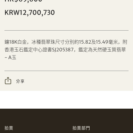
KRW12,700,730
分享到Facebook
鑲18K白金，冰種翡翠珠尺寸分別約15.82及15.49毫米，附
香港玉石鑑定中心證書SJ205387，鑑定為天然硬玉質翡翠
設定您的最高競投價
- A玉
忘記密碼?
客戶服務部
分享
我想透過電郵獲取更多天成國際的訊息。
分享到WeChat
我已閱讀並同意
使用條款
及
私隱政策
。
AUD
CAD
拍賣
拍賣部門
CHF
CNY