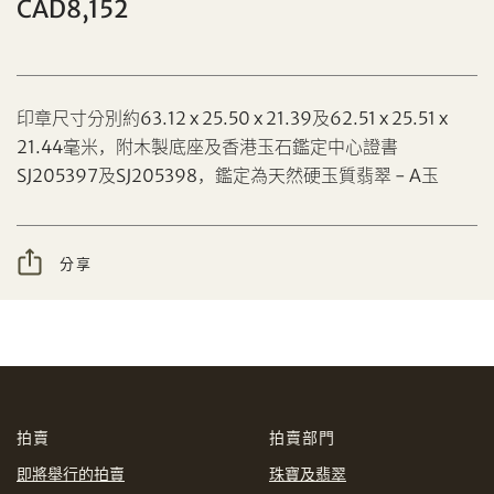
CAD8,152
分享到Facebook
印章尺寸分別約63.12 x 25.50 x 21.39及62.51 x 25.51 x
21.44毫米，附木製底座及香港玉石鑑定中心證書
設定您的最高競投價
忘記密碼?
SJ205397及SJ205398，鑑定為天然硬玉質翡翠 - A玉
客戶服務部
分享
我想透過電郵獲取更多天成國際的訊息。
分享到WeChat
我已閱讀並同意
使用條款
及
私隱政策
。
AUD
CAD
CHF
CNY
拍賣
拍賣部門
即將舉行的拍賣
珠寶及翡翠
EUR
GBP