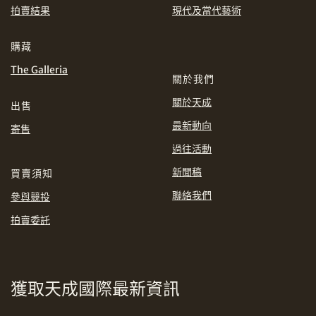
分享到WhatsApp
拍賣結果
現代及當代藝術
INR
JPY
購藏
KRW
MYR
The Galleria
購買條款及條件
網上競投之條款及細則
關於我們
關於天成
PHP
SGD
出售
最新動向
分享到Line
寄售
THB
TWD
過往活動
新聞稿
買賣須知
USD
聯絡我們
參與競投
拍賣委託
分享到Email
獲取天成國際最新資訊