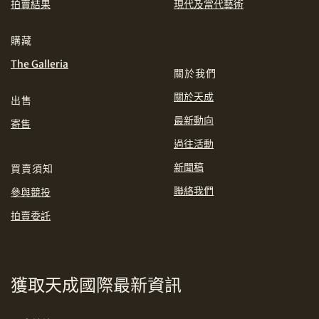
拍賣結果
現代及當代藝術
EUR
GBP
分享到WhatsApp
購藏
INR
JPY
The Galleria
關於我們
KRW
MYR
購買條款及條件
網上競投之條款及細則
關於天成
出售
PHP
SGD
最新動向
寄售
分享到Line
過往活動
THB
TWD
新聞稿
買賣須知
聯絡我們
參與競投
USD
拍賣委託
分享到Email
獲取天成國際最新資訊