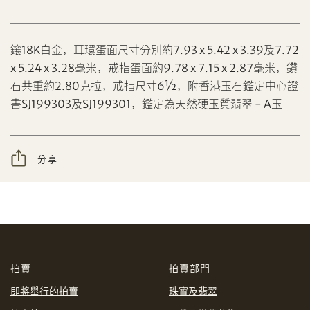
鑲18K白金，耳環蛋面尺寸分別約7.93 x 5.42 x 3.39及7.72
x 5.24 x 3.28毫米，戒指蛋面約9.78 x 7.15 x 2.87毫米，鑽
分享到Facebook
石共重約2.80克拉，戒指尺寸6½，附香港玉石鑑定中心證
書SJ199303及SJ199301，鑑定為天然硬玉質翡翠 - A玉
設定您的最高競投價
忘記密碼?
客戶服務部
分享
我想透過電郵獲取更多天成國際的訊息。
分享到WeChat
我已閱讀並同意
使用條款
及
私隱政策
。
AUD
CAD
拍賣
拍賣部門
CHF
CNY
即將舉行的拍賣
珠寶及翡翠