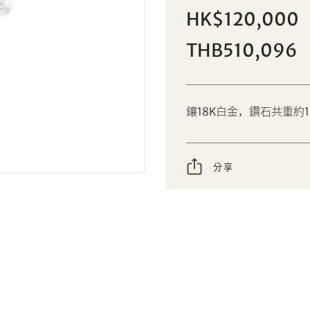
5.08克拉階梯式切割天然「贊比亞」
HK$120,000
個人
公司
祖母綠配鑽石戒指
THB510,096
設定您的最高競投價
AUD
CAD
鑲18K白金，鑽石共重約1
CHF
CNY
EUR
GBP
分享
分享到Facebook
分享到WeChat
INR
JPY
分享到WhatsApp
分享到Line
忘記密碼?
客戶服務部
KRW
MYR
分享到Email
複製網址
PHP
SGD
我想透過電郵獲取更多天成國際的訊息。
THB
TWD