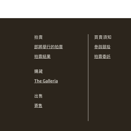
拍賣
買賣須知
即將舉行的拍賣
參與競投
拍賣結果
拍賣委託
購藏
The Galleria
出售
寄售