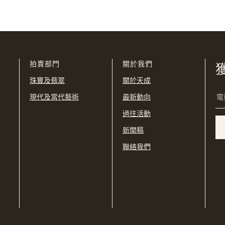
我已閱讀並同意
使用條款
及
私隱政策
。
USD
購買條款及條件
網上競投之條款及細則
拍賣部門
關於我們
珠寶及翡翠
關於天成
現代及當代藝術
最新動向
過往活動
新聞稿
聯絡我們