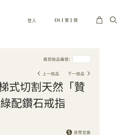
EN
繁
簡
登入
跳到拍品編號:
上一拍品
下一拍品
拉階梯式切割天然「贊
母綠配鑽石戒指
貨幣兌換