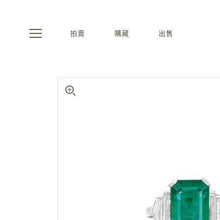
拍賣
購藏
出售