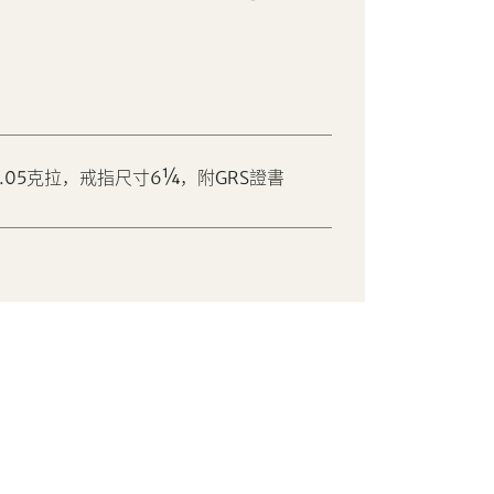
.05克拉，戒指尺寸6¼，附GRS證書