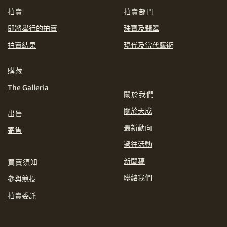
CHF
CNY
拍賣
拍賣部門
即將舉行的拍賣
珠寶及翡翠
EUR
GBP
分享到WhatsApp
拍賣結果
現代及當代藝術
INR
JPY
購藏
The Galleria
KRW
MYR
購買條款及條件
網上競投之條款及細則
關於我們
關於天成
出售
PHP
SGD
最新動向
寄售
分享到Line
THB
TWD
過往活動
新聞稿
買賣須知
USD
聯絡我們
參與競投
拍賣委託