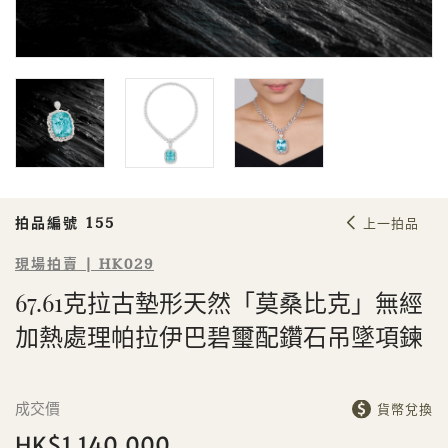
Sale HK029 | 拍品編號 155
67.61克拉古墊形天然「莫桑比克」無
經加熱處理帕拉伊巴碧璽配鑽石吊墜
項鍊
拍品編號 155
上一拍品
現場拍賣 | HK029
67.61克拉古墊形天然「莫桑比克」無經
加熱處理帕拉伊巴碧璽配鑽石吊墜項鍊
個人
公司
成交價
貨幣兌換
HK$1,140,000