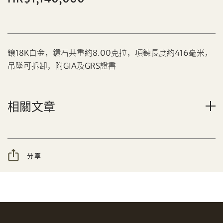
鑲18K白金，鑽石共重約8.00克拉，項鍊長度約416毫米，
吊墜可拆卸，附GIA及GRS證書
分享到Facebook
設定您的最高競投價
相關文章
忘記密碼?
客戶服務部
分享
我想透過電郵獲取更多天成國際的訊息。
分享到WeChat
我已閱讀並同意
使用條款
及
私隱政策
。
AUD
CAD