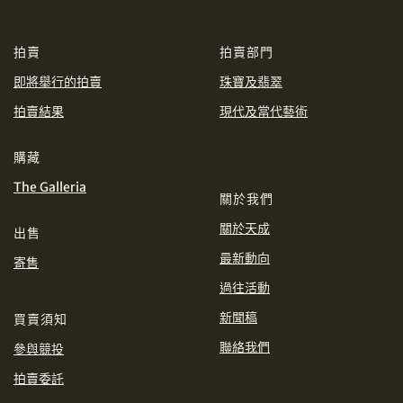
CHF
CNY
拍賣
拍賣部門
EUR
GBP
分享到WhatsApp
即將舉行的拍賣
珠寶及翡翠
INR
JPY
拍賣結果
現代及當代藝術
購藏
KRW
MYR
購買條款及條件
網上競投之條款及細則
The Galleria
關於我們
PHP
SGD
關於天成
出售
分享到Line
THB
TWD
最新動向
寄售
過往活動
USD
新聞稿
買賣須知
聯絡我們
參與競投
拍賣委託