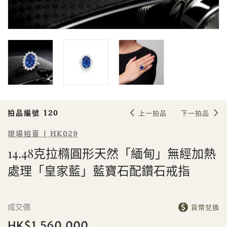
Sale HK029 | 拍品編號 120
14.48克拉橢圓形天然「緬甸」無經加
熱處理「皇家藍」藍寶石配鑽石戒指
拍品編號 120
上一拍品
下一拍品
現場拍賣 | HK029
14.48克拉橢圓形天然「緬甸」無經加熱
處理「皇家藍」藍寶石配鑽石戒指
個人
公司
成交價
貨幣兌換
HK$1,560,000