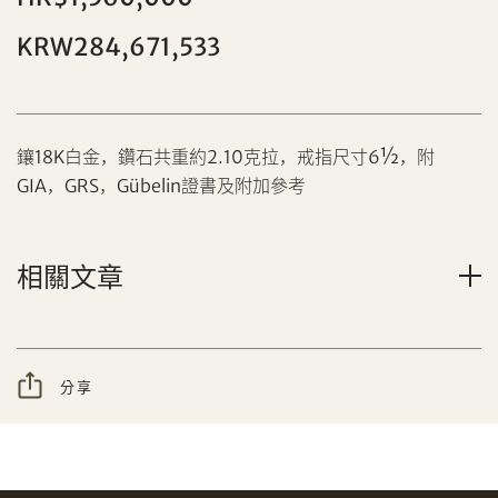
KRW284,671,533
鑲18K白金，鑽石共重約2.10克拉，戒指尺寸6½，附
分享到Facebook
GIA，GRS，Gübelin證書及附加參考
設定您的最高競投價
忘記密碼?
客戶服務部
相關文章
我想透過電郵獲取更多天成國際的訊息。
分享到WeChat
分享
我已閱讀並同意
使用條款
及
私隱政策
。
AUD
CAD