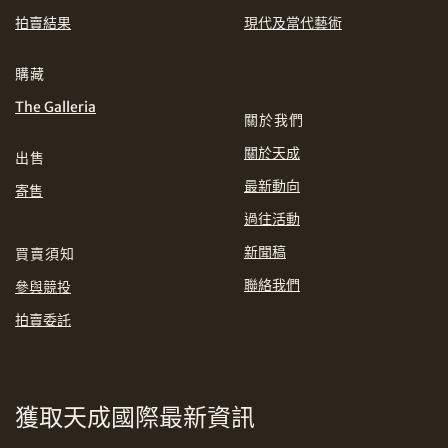
EUR
GBP
拍賣結果
現代及當代藝術
分享到WhatsApp
INR
JPY
購藏
The Galleria
關於我們
KRW
MYR
購買條款及條件
網上競投之條款及細則
關於天成
出售
PHP
SGD
最新動向
寄售
分享到Line
過往活動
THB
TWD
新聞稿
買賣須知
USD
聯絡我們
參與競投
拍賣委託
分享到Email
獲取天成國際最新資訊