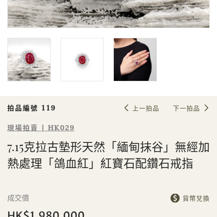
Sale HK029 | 拍品編號 119
7.15克拉古墊形天然「緬甸抹谷」無
經加熱處理「鴿血紅」紅寶石配鑽石
戒指
拍品編號 119
上一拍品
下一拍品
現場拍賣 | HK029
7.15克拉古墊形天然「緬甸抹谷」無經加
熱處理「鴿血紅」紅寶石配鑽石戒指
個人
公司
成交價
貨幣兌換
HK$1,980,000