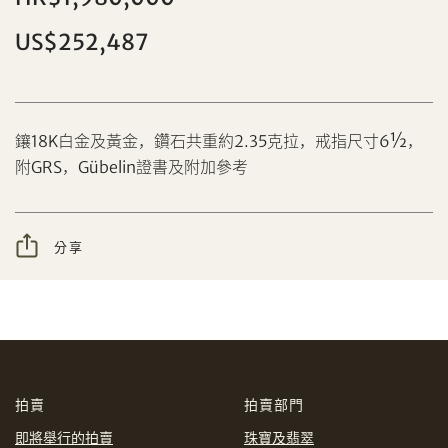
US$252,487
分享到Facebook
鑲18K白金及黃金，鑽石共重約2.35克拉，戒指尺寸6½，
設定您的最高競投價
附GRS，Gübelin證書及附加參考
忘記密碼?
客戶服務部
分享
我想透過電郵獲取更多天成國際的訊息。
分享到WeChat
我已閱讀並同意
使用條款
及
私隱政策
。
AUD
CAD
拍賣
拍賣部門
CHF
CNY
即將舉行的拍賣
珠寶及翡翠