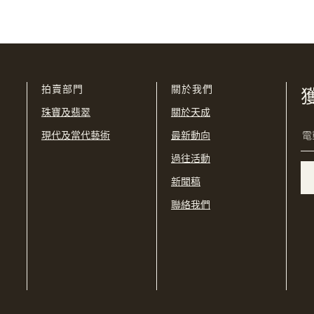
我已閱讀並同意
使用條款
及
私隱政策
。
USD
購買條款及條件
網上競投之條款及細則
拍賣部門
關於我們
珠寶及翡翠
關於天成
現代及當代藝術
最新動向
過往活動
新聞稿
聯絡我們