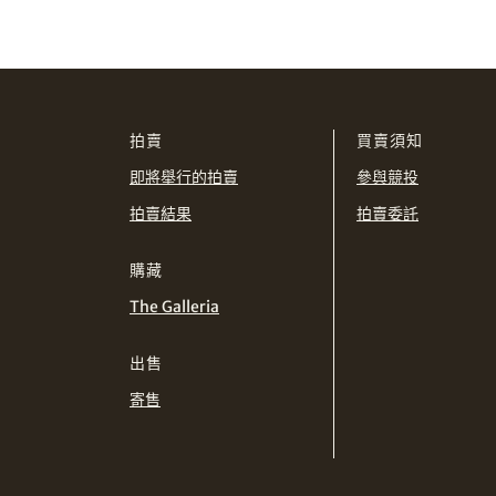
拍賣
買賣須知
即將舉行的拍賣
參與競投
拍賣結果
拍賣委託
購藏
The Galleria
出售
寄售