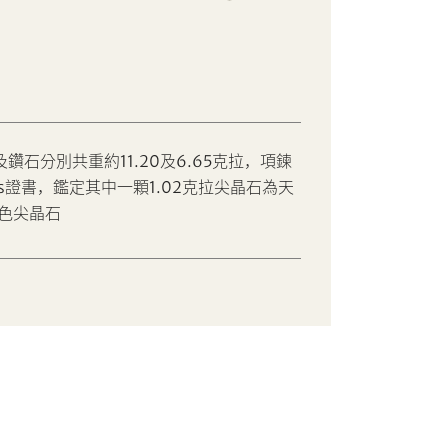
鑽石分別共重約11.20及6.65克拉，項鍊
us證書，鑑定其中一顆1.02克拉尖晶石為天
色尖晶石