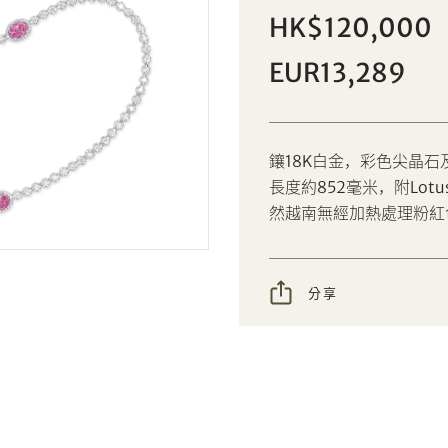
彩色尖晶石配鑽石項鍊/口罩鍊
HK$120,000
個人
公司
EUR13,289
設定您的最高競投價
AUD
CAD
鑲18K白金，彩色尖晶石及
CHF
CNY
長度約852毫米，附Lot
然越南無經加熱處理粉紅
EUR
GBP
分享到Facebook
分享到WeChat
INR
JPY
分享
分享到WhatsApp
分享到Line
忘記密碼?
客戶服務部
KRW
MYR
分享到Email
複製網址
PHP
SGD
我想透過電郵獲取更多天成國際的訊息。
THB
TWD