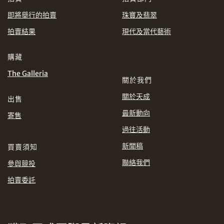
即將舉行的拍賣
珠寶及翡翠
EUR
GBP
拍賣結果
現代及當代藝術
分享到WhatsApp
INR
JPY
購藏
The Galleria
KRW
MYR
關於我們
購買條款及條件
網上競投之條款及細則
關於天成
出售
PHP
SGD
最新動向
寄售
分享到Line
過往活動
THB
TWD
新聞稿
買賣須知
USD
聯絡我們
參與競投
拍賣委託
分享到Email