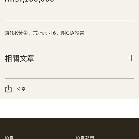
鑲18K黃金，戒指尺寸6，附GIA證書
分享到Facebook
相關文章
設定您的最高競投價
忘記密碼?
客戶服務部
分享
我想透過電郵獲取更多天成國際的訊息。
分享到WeChat
我已閱讀並同意
使用條款
及
私隱政策
。
AUD
CAD
拍賣
拍賣部門
CHF
CNY