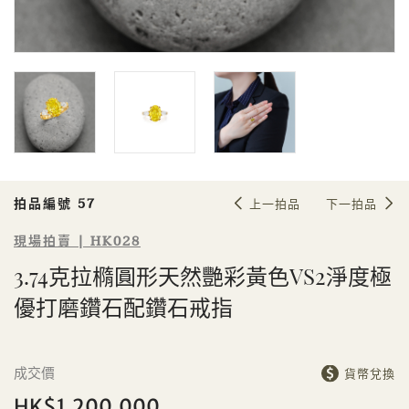
Sale HK028 | 拍品編號 57
3.74克拉橢圓形天然艷彩黃色VS2淨度
極優打磨鑽石配鑽石戒指
拍品編號 57
上一拍品
下一拍品
現場拍賣 | HK028
3.74克拉橢圓形天然艷彩黃色VS2淨度極
優打磨鑽石配鑽石戒指
個人
公司
成交價
貨幣兌換
HK$1,200,000