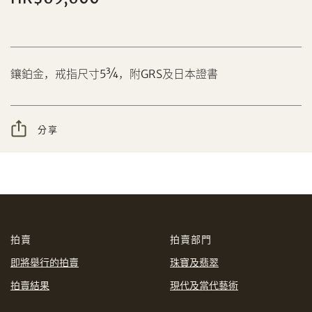
分享到Facebook
鑲鉑金，戒指尺寸5¾，附GRS及日本證書
設定您的最高競投價
忘記密碼?
客戶服務部
分享
我想透過電郵獲取更多天成國際的訊息。
分享到WeChat
我已閱讀並同意
使用條款
及
私隱政策
。
AUD
CAD
拍賣
拍賣部門
CHF
CNY
即將舉行的拍賣
珠寶及翡翠
拍賣結果
現代及當代藝術
EUR
GBP
分享到WhatsApp