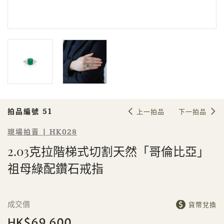
Sale HK028 | 拍品編號 51
2.03克拉階梯式切割天然「哥倫比
亞」祖母綠配鑽石戒指
拍品編號 51
上一拍品
下一拍品
現場拍賣 | HK028
2.03克拉階梯式切割天然「哥倫比亞」
個人
公司
祖母綠配鑽石戒指
成交價
貨幣兌換
HK$69,600