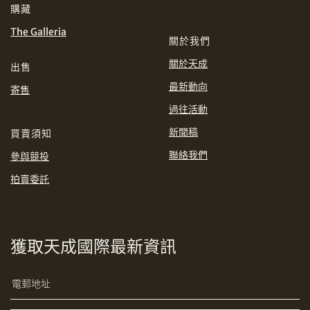
購藏
INR
JPY
The Galleria
關於我們
KRW
MYR
關於天成
購買條款及條件
網上競投之條款及細則
出售
最新動向
寄售
PHP
SGD
過往活動
分享到Line
THB
TWD
新聞稿
買賣須知
聯絡我們
參與競投
USD
拍賣委託
分享到Email
獲取天成國際最新資訊