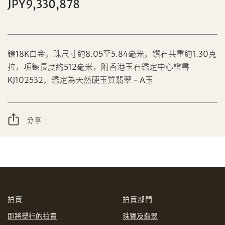
JPY9,330,878
鑲18K白金，珠尺寸約8.05至5.84毫米，鑽石共重約1.30克
分享到Facebook
拉，項鍊長度約512毫米，附香港玉石鑑定中心證書
設定您的最高競投價
KJ102532，鑑定為天然硬玉質翡翠 - A玉
忘記密碼?
客戶服務部
分享
我想透過電郵獲取更多天成國際的訊息。
分享到WeChat
我已閱讀並同意
使用條款
及
私隱政策
。
AUD
CAD
拍賣
拍賣部門
CHF
CNY
即將舉行的拍賣
珠寶及翡翠