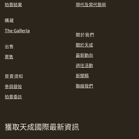
EUR
GBP
拍賣結果
現代及當代藝術
分享到WhatsApp
購藏
INR
JPY
The Galleria
關於我們
KRW
MYR
購買條款及條件
網上競投之條款及細則
關於天成
出售
PHP
SGD
最新動向
寄售
分享到Line
過往活動
THB
TWD
新聞稿
買賣須知
聯絡我們
參與競投
USD
拍賣委託
分享到Email
獲取天成國際最新資訊