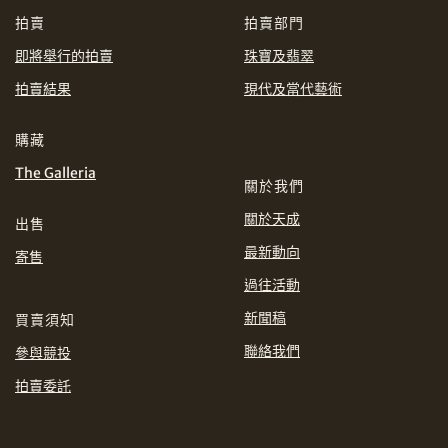
CHF
CNY
拍賣
拍賣部門
即將舉行的拍賣
珠寶及翡翠
EUR
GBP
分享到WhatsApp
拍賣結果
現代及當代藝術
INR
JPY
購藏
The Galleria
KRW
MYR
購買條款及條件
網上競投之條款及細則
關於我們
關於天成
出售
PHP
SGD
最新動向
寄售
分享到Line
THB
TWD
過往活動
新聞稿
買賣須知
USD
聯絡我們
參與競投
拍賣委託