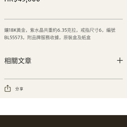
鑲18K黃金，紫水晶共重約6.35克拉，戒指尺寸6，編號
BL55573，附品牌服務收據，原裝盒及紙盒
分享到Facebook
設定您的最高競投價
相關文章
忘記密碼?
客戶服務部
分享
我想透過電郵獲取更多天成國際的訊息。
分享到WeChat
我已閱讀並同意
使用條款
及
私隱政策
。
AUD
CAD