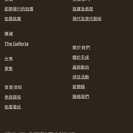
即將舉行的拍賣
珠寶及翡翠
EUR
GBP
拍賣結果
現代及當代藝術
分享到WhatsApp
INR
JPY
購藏
The Galleria
KRW
MYR
關於我們
購買條款及條件
網上競投之條款及細則
關於天成
出售
PHP
SGD
最新動向
寄售
分享到Line
過往活動
THB
TWD
新聞稿
買賣須知
USD
聯絡我們
參與競投
拍賣委託
分享到Email