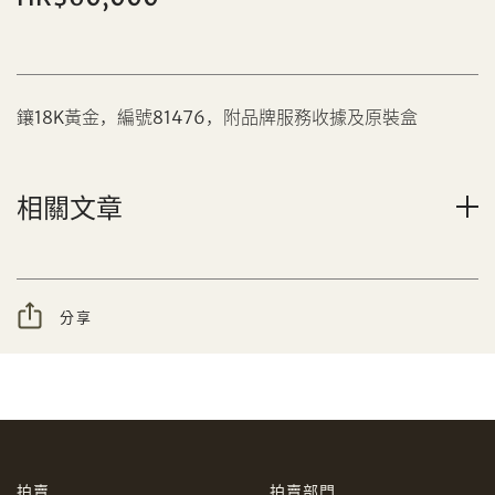
鑲18K黃金，編號81476，附品牌服務收據及原裝盒
分享到Facebook
相關文章
設定您的最高競投價
忘記密碼?
客戶服務部
分享
我想透過電郵獲取更多天成國際的訊息。
分享到WeChat
我已閱讀並同意
使用條款
及
私隱政策
。
AUD
CAD
拍賣
拍賣部門
CHF
CNY