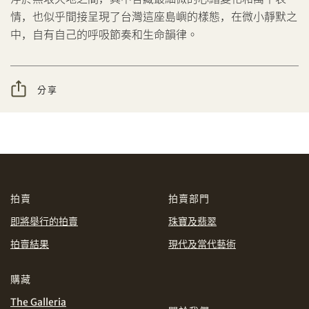
情，也似乎間接呈現了台灣這座島嶼的樣態，在微小靜默之
中，自有自己的呼吸節奏和生命韻律。
AUD
CAD
CHF
CNY
分享
分享到WhatsApp
EUR
GBP
購買條款及條件
網上競投之條款及細則
INR
JPY
KRW
MYR
拍賣
拍賣部門
PHP
SGD
即將舉行的拍賣
珠寶及翡翠
拍賣結果
現代及當代藝術
THB
TWD
分享到Line
購藏
USD
The Galleria