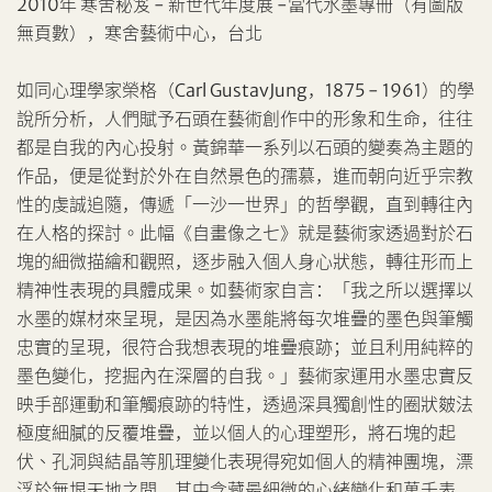
2010年 寒舍秘笈 - 新世代年度展 -當代水墨專冊（有圖版
無頁數），寒舍藝術中心，台北
如同心理學家榮格（Carl GustavJung，1875 - 1961）的學
分享到Facebook
說所分析，人們賦予石頭在藝術創作中的形象和生命，往往
忘記密碼?
客戶服務部
都是自我的內心投射。黃錦華一系列以石頭的變奏為主題的
作品，便是從對於外在自然景色的孺慕，進而朝向近乎宗教
性的虔誠追隨，傳遞「一沙一世界」的哲學觀，直到轉往內
在人格的探討。此幅《自畫像之七》就是藝術家透過對於石
我想透過電郵獲取更多天成國際的訊息。
設定您的最高競投價
塊的細微描繪和觀照，逐步融入個人身心狀態，轉往形而上
精神性表現的具體成果。如藝術家自言：「我之所以選擇以
我已閱讀並同意
使用條款
及
私隱政策
。
水墨的媒材來呈現，是因為水墨能將每次堆疊的墨色與筆觸
忠實的呈現，很符合我想表現的堆疊痕跡；並且利用純粹的
墨色變化，挖掘內在深層的自我。」藝術家運用水墨忠實反
分享到WeChat
映手部運動和筆觸痕跡的特性，透過深具獨創性的圈狀皴法
極度細膩的反覆堆疊，並以個人的心理塑形，將石塊的起
伏、孔洞與結晶等肌理變化表現得宛如個人的精神團塊，漂
浮於無垠天地之間，其中含藏最細微的心緒變化和萬千表