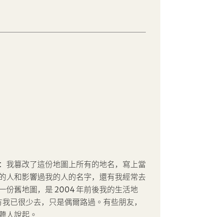
：我篡改了這份地圖上所有的地名，寫上當
的人和影響過我的人的名字，還有我經常去
份舊地圖，是 2004 年前後我的生活地
地方我已很少去，只是偶爾路過。有些朋友，
聽人說起。