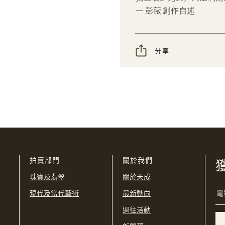
— 彭薇 創作自述
PHP
SGD
我想透過電郵獲取更多天成國際的訊息。
THB
TWD
分享
我已閱讀並同意
使用條款
及
私隱政策
。
USD
購買條款及條件
網上競投之條款及細則
拍賣部門
關於我們
珠寶及翡翠
關於天成
現代及當代藝術
最新動向
過往活動