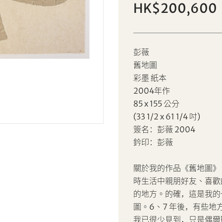
HK$200,600
Sale HK001 | 拍品編號 8
彭薇
彭薇
個人
公司
舊地圖
彩墨 紙本
2004年作
設定您的最高競投價
85 x 155 公分
AUD
CAD
(33 1/2 x 61 1/4 吋)
簽名：彭薇 2004
CHF
CNY
鈐印：彭薇
EUR
GBP
關於我的作品《舊地圖》
分享到Facebook
分享到WeChat
時生活中親朋好友、喜歡
INR
JPY
的地方。的確，這是我的一
分享到WhatsApp
分享到Line
忘記密碼?
客戶服務部
圖。6、7 年後，有些
KRW
MYR
分享到Email
複製網址
我已很少見到，只是偶爾