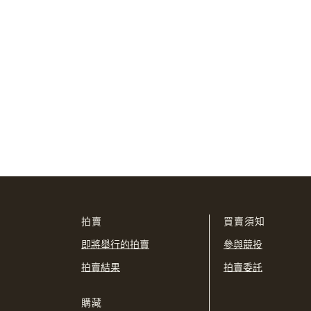
拍賣
買賣須知
即將舉行的拍賣
參與競投
拍賣結果
拍賣委託
購藏