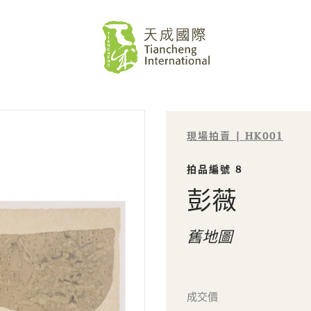
現場拍賣 | HK001
拍品編號 8
彭薇
舊地圖
成交價