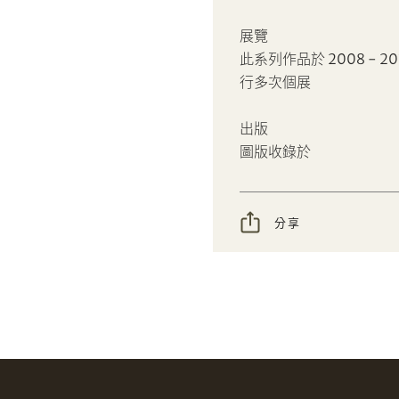
INR
JPY
分享到WhatsApp
分享到Line
忘記密碼?
客戶服務部
展覽
KRW
MYR
分享到Email
複製網址
此系列作品於 2008 -
行多次個展
PHP
SGD
我想透過電郵獲取更多天成國際的訊息。
出版
THB
TWD
圖版收錄於
我已閱讀並同意
使用條款
及
私隱政策
。
USD
購買條款及條件
網上競投之條款及細則
分享