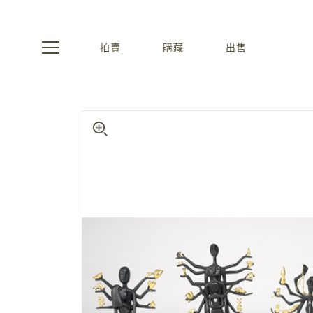
拍賣
購藏
出售