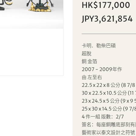
HK$177,000
JPY3,621,854
Sale HK001 | 拍品編號 81
卡明．勒柴巴碩
卡明．勒柴巴碩
超脫
個人
公司
銅 金箔
2007 - 2009年作
由 左至右
設定您的最高競投價
22.5 x 22 x 8 公分 (8 7/8 
AUD
CAD
30 x 22.5 x 10.5 公分 (11 
23 x 24.5 x 5 公分 (9 x 9 
CHF
CNY
25 x 30 x 14.5 公分 (9 7/8
4 件一組 版數：2/7
EUR
GBP
簽名：每座銅雕底部刻有
分享到Facebook
分享到WeChat
藝術家以泰文設計之符號