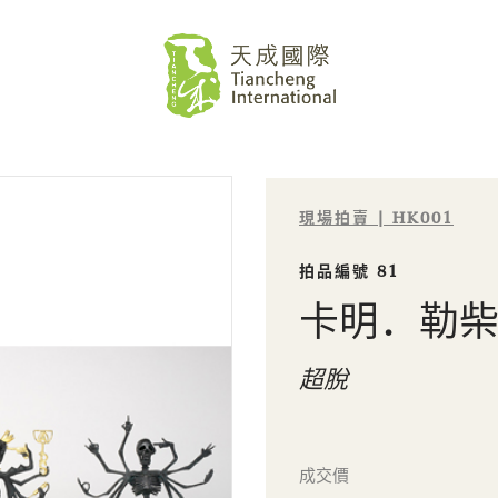
現場拍賣 | HK001
拍品編號 81
卡明．勒
超脫
成交價