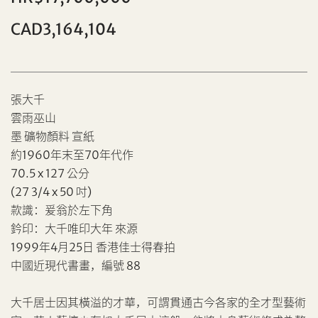
CAD3,164,104
張大千
雲雨巫山
墨 礦物顏料 宣紙
約1960年末至70年代作
個人
公司
70.5 x 127 公分
(27 3/4 x 50 吋)
款識：爰翁於左下角
鈐印：大千唯印大年 來源
1999年4月25日 香港佳士得春拍
中國近現代書畫，編號 88
大千居士因其橫溢的才華，可謂貫通古今各家的全才型藝術