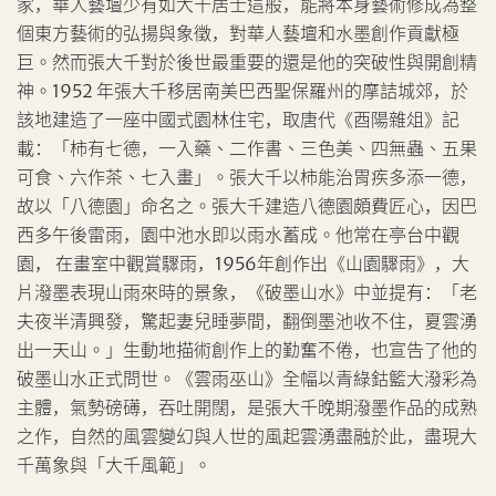
家，華人藝壇少有如大千居士這般，能將本身藝術修成為整
個東方藝術的弘揚與象徵，對華人藝壇和水墨創作貢獻極
分享到Facebook
巨。然而張大千對於後世最重要的還是他的突破性與開創精
神。1952 年張大千移居南美巴西聖保羅州的摩詰城郊，於
忘記密碼?
客戶服務部
該地建造了一座中國式園林住宅，取唐代《酉陽雜俎》記
載：「柿有七德，一入藥、二作書、三色美、四無蟲、五果
可食、六作茶、七入畫」。張大千以柿能治胃疾多添一德，
設定您的最高競投價
故以「八德園」命名之。張大千建造八德園頗費匠心，因巴
我想透過電郵獲取更多天成國際的訊息。
西多午後雷雨，園中池水即以雨水蓄成。他常在亭台中觀
園， 在畫室中觀賞驟雨，1956年創作出《山園驟雨》，大
我已閱讀並同意
使用條款
及
私隱政策
。
片潑墨表現山雨來時的景象，《破墨山水》中並提有：「老
夫夜半清興發，驚起妻兒睡夢間，翻倒墨池收不住，夏雲湧
分享到WeChat
出一天山。」生動地描術創作上的勤奮不倦，也宣告了他的
破墨山水正式問世。《雲雨巫山》全幅以青綠鈷籃大潑彩為
主體，氣勢磅礡，吞吐開闊，是張大千晚期潑墨作品的成熟
之作，自然的風雲變幻與人世的風起雲湧盡融於此，盡現大
千萬象與「大千風範」。
AUD
CAD