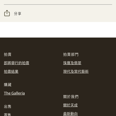
CHF
CNY
分享
分享到WhatsApp
EUR
GBP
INR
JPY
購買條款及條件
網上競投之條款及細則
KRW
MYR
拍賣
拍賣部門
即將舉行的拍賣
珠寶及翡翠
PHP
SGD
拍賣結果
現代及當代藝術
THB
TWD
分享到Line
購藏
The Galleria
USD
關於我們
關於天成
出售
最新動向
寄售