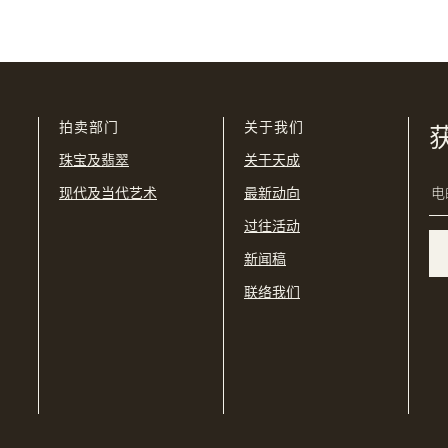
我已阅读并同意
使用条款
及
私隐政策
。
USD
购买条款及条件
网上竞投之条款及细则
拍卖部门
关于我们
珠宝及翡翠
关于天成
现代及当代艺术
最新动向
过往活动
新闻稿
联络我们