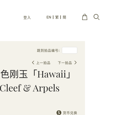
EN
繁
簡
登入
跳到拍品编号:
上一拍品
下一拍品
刚玉「Hawaii」
eef & Arpels
货币兑换