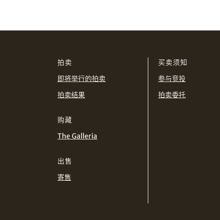
拍卖
买卖须知
即将举行的拍卖
参与竞投
拍卖结果
拍卖委托
购藏
The Galleria
出售
寄售