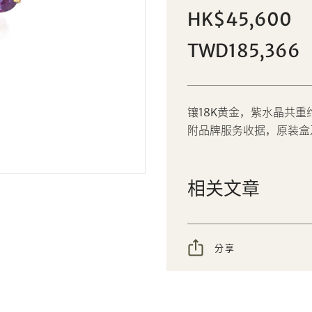
紫水晶配橙色刚玉「Hawaii」戒指，
HK$45,600
個人
公司
Van Cleef & Arpels
TWD185,366
设定您的最高竞投价
AUD
CAD
镶18K黄金，紫水晶共重约
CHF
CNY
附品牌服务收据，原装盒
EUR
GBP
分享到Facebook
分享到WeChat
相关文章
INR
JPY
分享到WhatsApp
分享到Line
忘记密码?
客户服务部
KRW
MYR
分享到Email
複製网址
分享
PHP
SGD
我想透过电邮获取更多天成国际的讯息。
THB
TWD