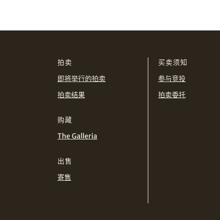
拍卖
买卖须知
即将举行的拍卖
参与竞投
拍卖结果
拍卖委托
购藏
The Galleria
出售
寄售