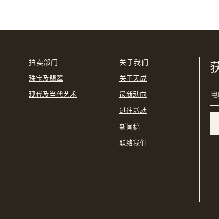
我已阅读并同意
使用条款
及
私隐政策
。
USD
购买条款及条件
网上竞投之条款及细则
拍卖部门
关于我们
珠宝及翡翠
关于天成
现代及当代艺术
最新动向
过往活动
新闻稿
联络我们