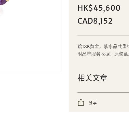
紫水晶配橙色刚玉「Hawaii」戒指，
HK$45,600
個人
公司
Van Cleef & Arpels
CAD8,152
设定您的最高竞投价
AUD
CAD
镶18K黄金，紫水晶共重约
CHF
CNY
附品牌服务收据，原装盒
EUR
GBP
分享到Facebook
分享到WeChat
相关文章
INR
JPY
分享到WhatsApp
分享到Line
忘记密码?
客户服务部
KRW
MYR
分享到Email
複製网址
分享
PHP
SGD
我想透过电邮获取更多天成国际的讯息。
THB
TWD