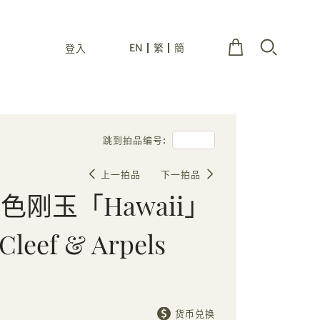
EN
繁
簡
登入
跳到拍品编号:
上一拍品
下一拍品
刚玉「Hawaii」
eef & Arpels
货币兑换