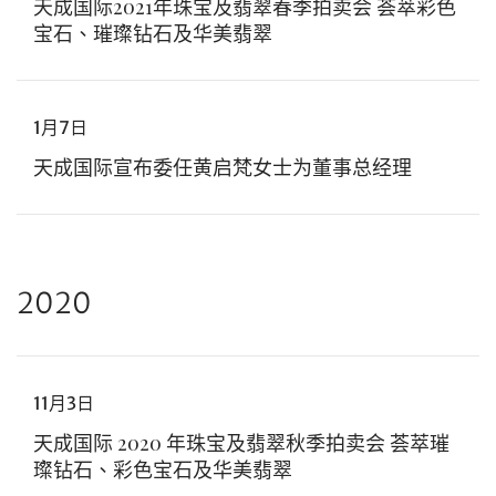
天成国际2021年珠宝及翡翠春季拍卖会 荟萃彩色
宝石、璀璨钻石及华美翡翠
1月7日
天成国际宣布委任黄启梵女士为董事总经理
2020
11月3日
個人
公司
天成国际 2020 年珠宝及翡翠秋季拍卖会 荟萃璀
璨钻石、彩色宝石及华美翡翠