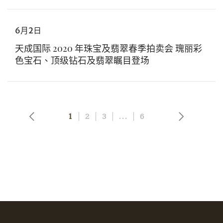
6月2日
天成国际 2020 年珠宝及翡翠春季拍卖会 瑰丽彩
色宝石、顶级钻石及翡翠瞩目登场
分享到Facebook
忘记密码?
客户服务部
1
2
3
...
6
我想透过电邮获取更多天成国际的讯息。
分享到WeChat
我已阅读并同意
使用条款
及
私隐政策
。