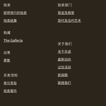
拍卖
拍卖部门
即将举行的拍卖
珠宝及翡翠
分享到WhatsApp
拍卖结果
现代及当代艺术
购藏
The Galleria
关于我们
关于天成
出售
最新动向
寄售
分享到Line
过往活动
新闻稿
买卖须知
联络我们
参与竞投
拍卖委托