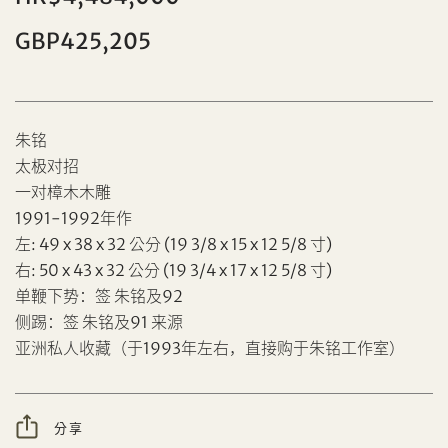
GBP425,205
朱铭
太极对招
一对樟木木雕
1991-1992年作
分享到Facebook
左: 49 x 38 x 32 公分 (19 3/8 x 15 x 12 5/8 寸)
右: 50 x 43 x 32 公分 (19 3/4 x 17 x 12 5/8 寸)
忘记密码?
客户服务部
设定您的最高竞投价
单鞭下势：签 朱铭及92
侧踢：签 朱铭及91 来源
亚洲私人收藏（于1993年左右，直接购于朱铭工作室）
我想透过电邮获取更多天成国际的讯息。
分享到WeChat
分享
我已阅读并同意
使用条款
及
私隐政策
。