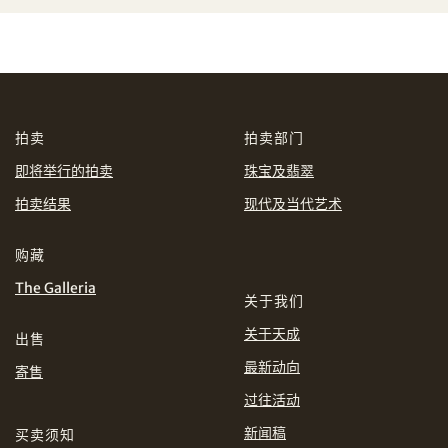
AUD
CAD
CHF
CNY
拍卖
拍卖部门
EUR
GBP
分享到WhatsApp
即将举行的拍卖
珠宝及翡翠
拍卖结果
现代及当代艺术
INR
JPY
购藏
购买条款及条件
网上竞投之条款及细则
KRW
MYR
The Galleria
关于我们
PHP
SGD
关于天成
出售
分享到Line
最新动向
THB
TWD
寄售
过往活动
USD
新闻稿
买卖须知