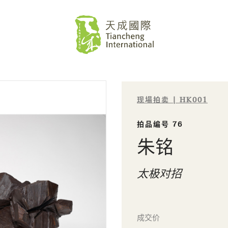
现場拍卖 | HK001
拍品编号 76
朱铭
太极对招
成交价