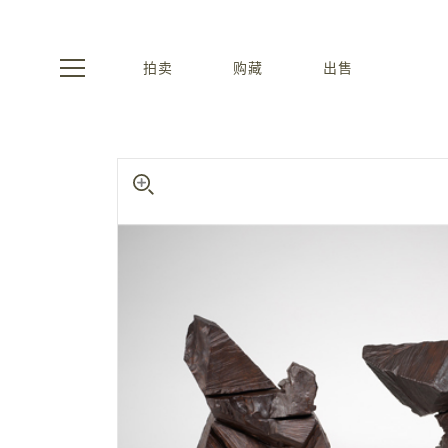
拍卖
购藏
出售