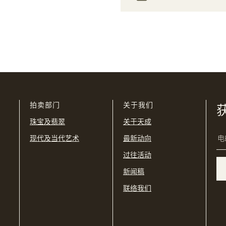
我想透过电邮获取更多天成国际的讯息。
THB
TWD
我已阅读并同意
使用条款
及
私隐政策
。
USD
购买条款及条件
网上竞投之条款及细则
拍卖部门
关于我们
珠宝及翡翠
关于天成
现代及当代艺术
最新动向
过往活动
新闻稿
联络我们