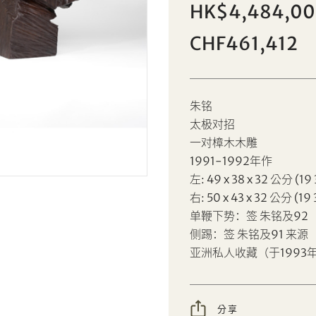
HK$4,484,0
Sale HK001 | 拍品编号 76
朱铭
CHF461,412
個人
公司
设定您的最高竞投价
朱铭
AUD
CAD
太极对招
一对樟木木雕
CHF
CNY
1991-1992年作
左: 49 x 38 x 32 公分 (19 3
EUR
GBP
右: 50 x 43 x 32 公分 (19 3
分享到Facebook
分享到WeChat
单鞭下势：签 朱铭及92
INR
JPY
侧踢：签 朱铭及91 来源
分享到WhatsApp
分享到Line
忘记密码?
客户服务部
亚洲私人收藏（于199
KRW
MYR
分享到Email
複製网址
PHP
SGD
分享