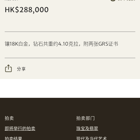
HK$288,000
分享到Facebook
镶18K白金，钻石共重约4.10克拉，附两张GRS证书
设定您的最高竞投价
忘记密码?
客户服务部
分享
我想透过电邮获取更多天成国际的讯息。
分享到WeChat
我已阅读并同意
使用条款
及
私隐政策
。
AUD
CAD
拍卖
拍卖部门
CHF
CNY
即将举行的拍卖
珠宝及翡翠
拍卖结果
现代及当代艺术