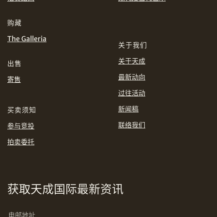
EUR
GBP
分享到WhatsApp
购藏
INR
JPY
The Galleria
关于我们
KRW
MYR
购买条款及条件
网上竞投之条款及细则
关于天成
出售
PHP
SGD
最新动向
寄售
过往活动
分享到Line
THB
TWD
新闻稿
买卖须知
联络我们
参与竞投
USD
拍卖委托
分享到Email
获取天成国际最新资讯