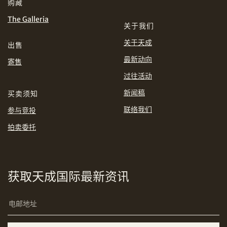
购藏
INR
JPY
The Galleria
关于我们
KRW
MYR
关于天成
出售
购买条款及条件
网上竞投之条款及细则
最新动向
寄售
PHP
SGD
过往活动
分享到Line
THB
TWD
新闻稿
买卖须知
联络我们
参与竞投
USD
拍卖委托
分享到Email
获取天成国际最新资讯