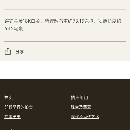
镶铂金及18K白金，紫锂辉石重约73.15克拉，项链长度约
分享到Facebook
496毫米
设定您的最高竞投价
忘记密码?
客户服务部
分享
我想透过电邮获取更多天成国际的讯息。
分享到WeChat
我已阅读并同意
使用条款
及
私隐政策
。
AUD
CAD
拍卖
拍卖部门
CHF
CNY
即将举行的拍卖
珠宝及翡翠
拍卖结果
现代及当代艺术
EUR
GBP
分享到WhatsApp