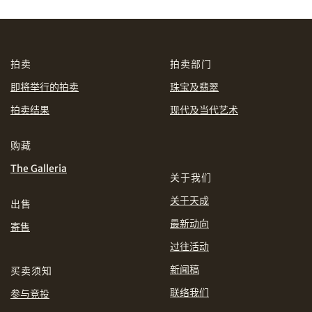
AUD
CAD
CHF
CNY
拍卖
拍卖部门
EUR
GBP
即将举行的拍卖
珠宝及翡翠
分享到WhatsApp
拍卖结果
现代及当代艺术
INR
JPY
购藏
KRW
购买条款及条件
网上竞投之条款及细则
MYR
The Galleria
关于我们
PHP
SGD
关于天成
出售
最新动向
分享到Line
寄售
THB
TWD
过往活动
USD
新闻稿
买卖须知
联络我们
参与竞投