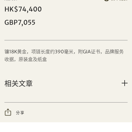
HK$74,400
GBP7,055
镶18K黄金，项链长度约390毫米，附GIA证书，品牌服务
分享到Facebook
收据，原装盒及纸盒
忘记密码?
客户服务部
设定您的最高竞投价
相关文章
我想透过电邮获取更多天成国际的讯息。
分享
分享到WeChat
我已阅读并同意
使用条款
及
私隐政策
。